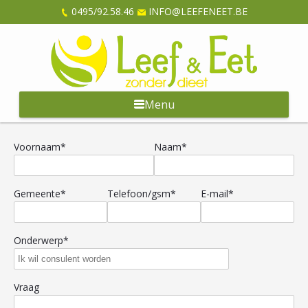
0495/92.58.46
INFO@LEEFENEET.BE
Menu
Voornaam*
Naam*
Gemeente*
Telefoon/gsm*
E-mail*
Onderwerp*
Vraag